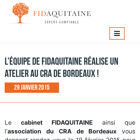
IDAQUITAINE
>
L’équipe de Fidaquitaine réalise un atelier au
RA de Bordeaux !
L’équipe de Fidaquitaine réalise un
atelier au CRA de Bordeaux !
29 janvier 2015
Le
cabinet FIDAQUITAINE
ainsi que
l’
association du
CRA de Bordeaux
vous