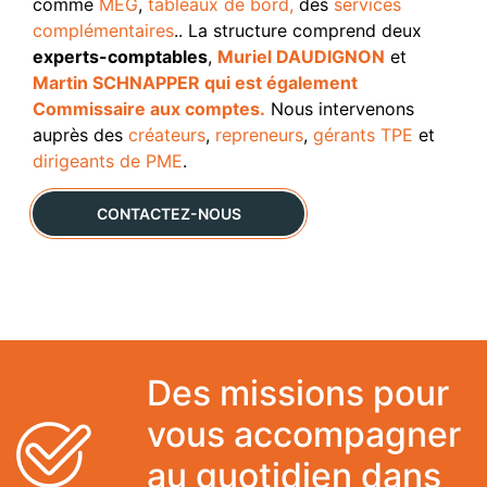
comme
MEG
,
tableaux de bord,
des
services
complémentaires
.. La structure comprend deux
experts-comptables
,
Muriel DAUDIGNON
et
Martin SCHNAPPER qui est également
Commissaire aux comptes.
Nous intervenons
auprès des
créateurs
,
repreneurs
,
gérants TPE
et
dirigeants de PME
.
CONTACTEZ-NOUS
Des missions pour
vous accompagner
au quotidien dans