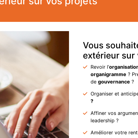
rieur sur vos projets
Vous souhaite
extérieur sur 
Revoir l’
organisatio
organigramme
? Pr
de
gouvernance
?
Organiser et anticip
?
Affiner vos argume
leadership ?
Améliorer votre rent