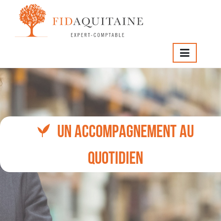
FIDAQUITAINE
>
Vous êtes
>
Chef d’entreprise
PME/PMI/ETI
UN ACCOMPAGNEMENT AU
QUOTIDIEN