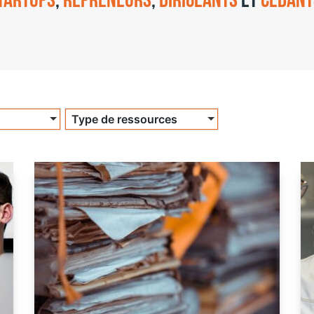
tartups
,
repreneurs
,
dirigeants
et
cédant
Type de ressources