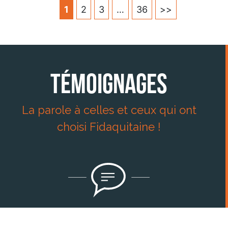
1
2
3
…
36
>>
Témoignages
La parole à celles et ceux qui ont
choisi Fidaquitaine !