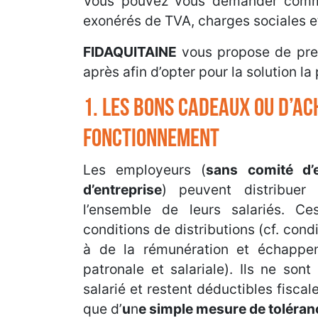
Vous pouvez vous demander comme
exonérés de TVA, charges sociales et
FIDAQUITAINE
vous propose de pren
après afin d’opter pour la solution la
1. LES BONS CADEAUX OU D’AC
FONCTIONNEMENT
Les employeurs (
sans comité d’
d’entreprise
) peuvent distribue
l’ensemble de leurs salariés. Ce
conditions de distributions (cf. cond
à de la rémunération et échappen
patronale et salariale). Ils ne so
salarié et restent déductibles fiscale
que d’
u
n
e simple mesure de toléran