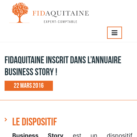
IDAQUITAINE
>
Fidaquitaine inscrit dans l’annuaire Business
ory !
Fidaquitaine inscrit dans l’annuaire
Business Story !
22 mars 2016
Le Dispositif
Business Story
est un dispositif