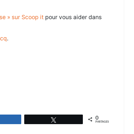
ise » sur Scoop it
pour vous aider dans
acq
.
0
Partagez
Tweetez
PARTAGES