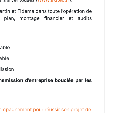
ers à ventouses (
www.axitec.fr
).
tin et Fidema dans toute l’opération de
s plan, montage financier et audits
able
able
Mission
ansmission d’entreprise bouclée par les
compagnement pour réussir son projet de