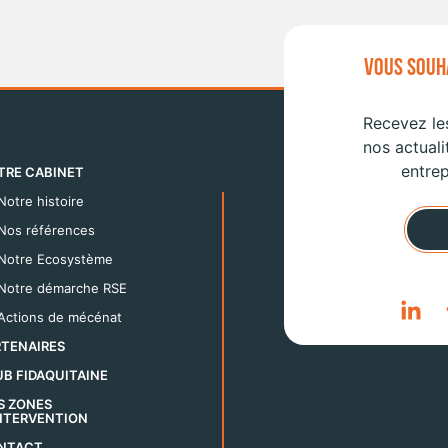
VOUS SOUHA
Recevez les
nos actuali
entrep
TRE CABINET
Notre histoire
Nos références
Notre Ecosystème
Notre démarche RSE
Actions de mécénat
RTENAIRES
B FIDAQUITAINE
S ZONES
INTERVENTION
NTACT