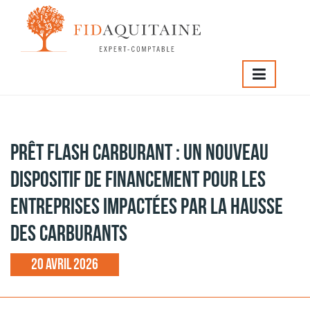
IDAQUITAINE
>
Prêt Flash Carburant : un nouveau dispositif
e financement pour les entreprises impactées par la hausse
es carburants
Prêt Flash Carburant : un nouveau
dispositif de financement pour les
entreprises impactées par la hausse
des carburants
20 avril 2026