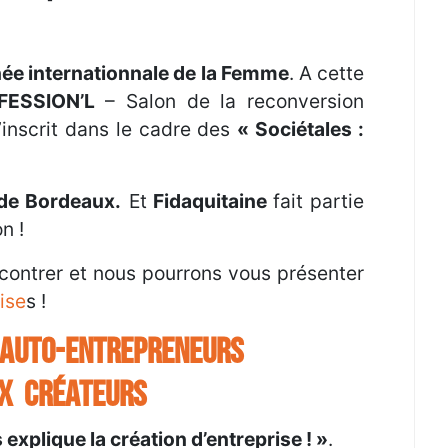
née internationnale de la Femme
. A cette
FESSION’L
– Salon de la reconversion
’inscrit dans le cadre des
« Sociétales :
e de Bordeaux.
Et
Fidaquitaine
fait partie
n !
ncontrer et nous pourrons vous présenter
ise
s !
S AUTO-ENTREPRENEURS
UX CRÉATEURS
 explique la création d’entreprise ! »
.