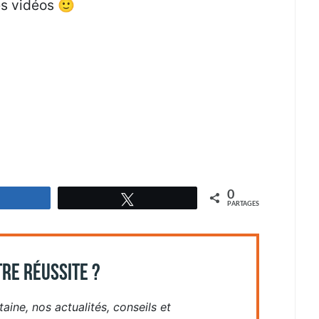
es vidéos 🙂
0
Partagez
Tweetez
PARTAGES
RE RÉUSSITE ?
aine, nos actualités, conseils et