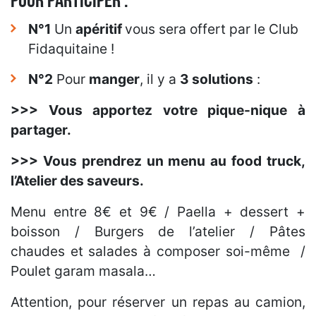
POUR PARTICIPER :
N°1
Un
apéritif
vous sera offert par le Club
Fidaquitaine !
N°2
Pour
manger
, il y a
3 solutions
:
>>> Vous ap
portez votre pique-nique à
partager.
>>> Vous prendrez un menu au
food tr
uck
,
l’Atelier des saveurs.
Menu entre 8€ et 9€ / Paella + dessert +
boisson / Burgers de l’atelier / Pâtes
chaudes et salades à composer soi-même /
Poulet garam masala…
Attention, pour réserver un repas au camion,