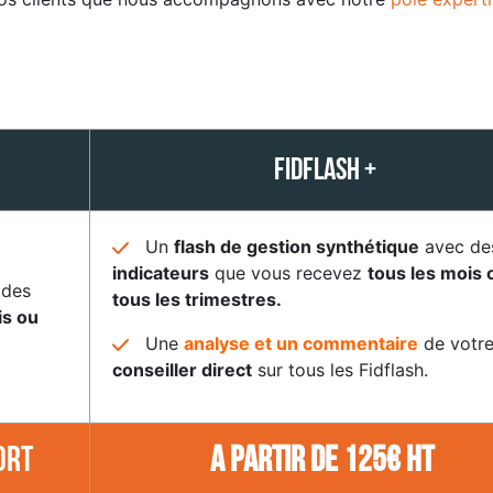
FIDFLASH +
Un
flash de gestion synthétique
avec de
indicateurs
que vous recevez
tous les mois 
 des
tous les trimestres.
is ou
Une
analyse et un commentaire
de votr
conseiller direct
sur tous les Fidflash.
ort
A partir de
125€ HT