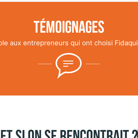
Témoignages
ole aux entrepreneurs qui ont choisi Fidaquit
Et si on se rencontrait ?