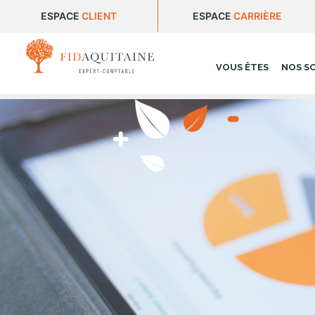
ESPACE
CLIENT
ESPACE
CARRIÈRE
VOUS ÊTES
NOS S
FIDAQUITAINE
>
Services
>
FidFlash – indica