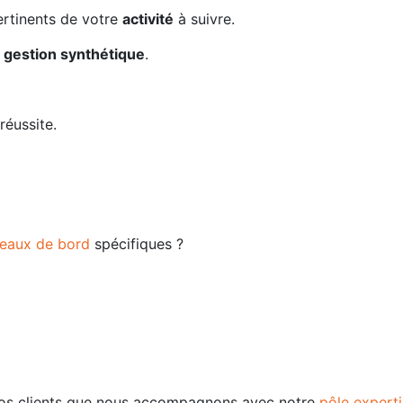
rtinents de votre
activité
à suivre.
e gestion synthétique
.
réussite.
leaux de bord
spécifiques ?
nos clients que nous accompagnons avec notre
pôle expert