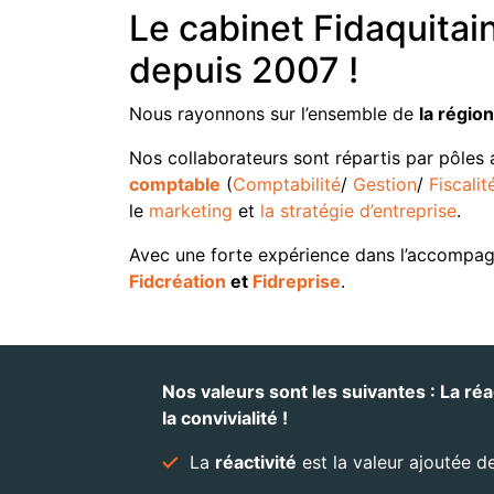
Le cabinet Fidaquita
depuis 2007 !
Nous rayonnons sur l’ensemble de
la régio
Nos collaborateurs sont répartis par pôles 
comptable
(
Comptabilité
/
Gestion
/
Fiscalit
le
marketing
et
la stratégie d’entreprise
.
Avec une forte expérience dans l’accomp
Fidcréation
et
Fidreprise
.
Nos valeurs sont les suivantes : La réac
la convivialité !
La
réactivité
est la valeur ajoutée d