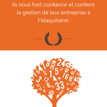
Ils nous font confiance et confient
la gestion de leur entreprise à
Fidaquitaine.