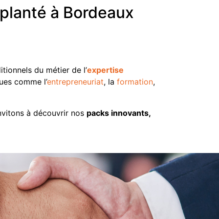
planté à Bordeaux
tionnels du métier de l’
expertise
ques comme l’
entrepreneuriat
, la
formation
,
nvitons à découvrir nos
packs innovants,