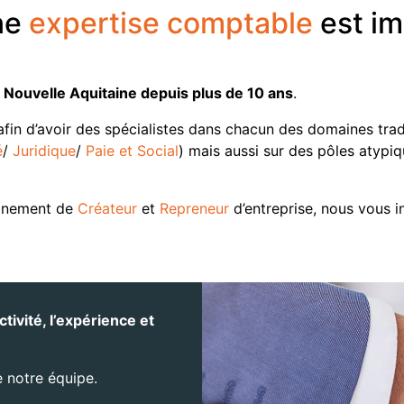
ine
expertise comptable
est im
n Nouvelle Aquitaine depuis plus de 10 ans
.
afin d’avoir des spécialistes dans chacun des domaines tradi
é
/
Juridique
/
Paie et Social
) mais aussi sur des pôles atypi
agnement de
Créateur
et
Repreneur
d’entreprise, nous vous i
tivité, l’expérience et
e notre équipe.