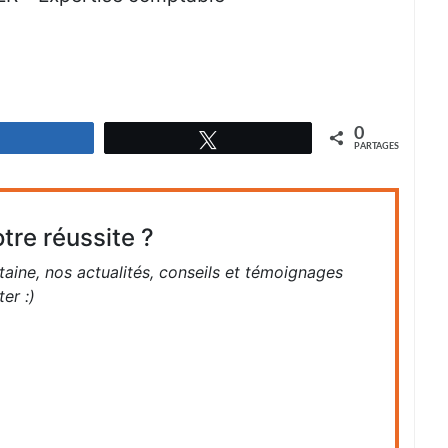
0
Partagez
Tweetez
PARTAGES
tre réussite ?
taine, nos actualités, conseils et témoignages
er :)