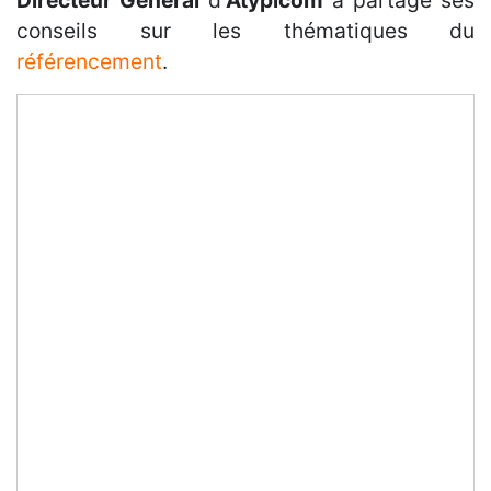
Directeur Général
d’
Atypicom
a partagé ses
conseils sur les thématiques du
référencement
.