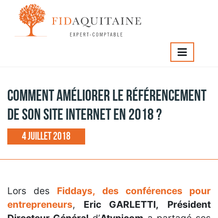
IDAQUITAINE
>
Comment améliorer le référencement de so
te internet en 2018 ?
Comment améliorer le référencement
de son site internet en 2018 ?
4 juillet 2018
Lors des
Fiddays, des conférences pour
entrepreneurs
,
Eric GARLETTI,
Président