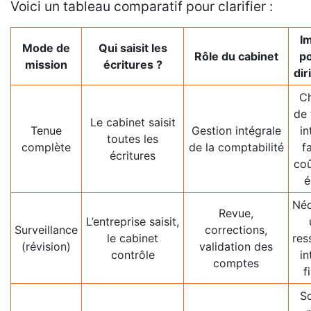
Voici un tableau comparatif pour clarifier :
I
Mode de
Qui saisit les
Rôle du cabinet
po
mission
écritures ?
dir
C
de 
Le cabinet saisit
Tenue
Gestion intégrale
in
toutes les
complète
de la comptabilité
f
écritures
coû
é
Néc
Revue,
L’entreprise saisit,
Surveillance
corrections,
le cabinet
res
(révision)
validation des
contrôle
in
comptes
f
S