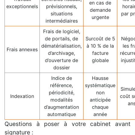
en cas de
exceptionnels
prévisionnels,
horai
demande
situations
par pr
urgente
intermédiaires
Frais de logiciel,
de portails, de
Surcoût de 5
Négoc
dématérialisation,
à 10 % de la
les fr
Frais annexes
d’archivage,
facture
récurr
d’ouverture de
globale
injusti
dossier
Indice de
Hausse
référence,
systématique
Simule
périodicité,
non
Indexation
coût s
modalités
anticipée
an
d’augmentation
chaque
automatique
année
Questions à poser à votre cabinet avant
signature :