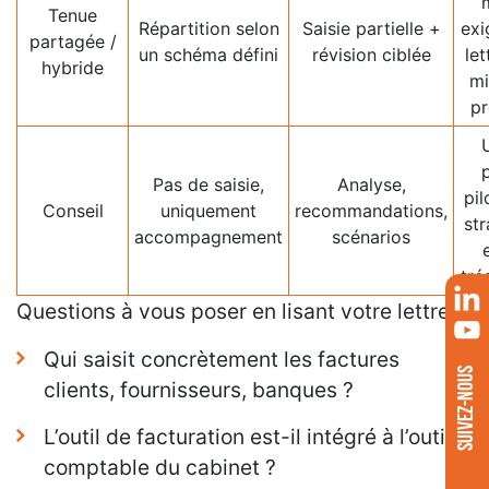
Tenue
Répartition selon
Saisie partielle +
exi
partagée /
un schéma défini
révision ciblée
let
hybride
mi
pr
U
Pas de saisie,
Analyse,
pil
Conseil
uniquement
recommandations,
str
accompagnement
scénarios
tré
Questions à vous poser en lisant votre lettre :
Qui saisit concrètement les factures
SUIVEZ-NOUS
clients, fournisseurs, banques ?
L’outil de facturation est-il intégré à l’outil
comptable du cabinet ?