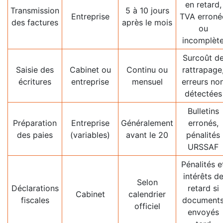
en retard,
Transmission
5 à 10 jours
Entreprise
TVA erroné
des factures
après le mois
ou
incomplèt
Surcoût d
Saisie des
Cabinet ou
Continu ou
rattrapage
écritures
entreprise
mensuel
erreurs no
détectées
Bulletins
Préparation
Entreprise
Généralement
erronés,
des paies
(variables)
avant le 20
pénalités
URSSAF
Pénalités e
intérêts d
Selon
Déclarations
retard si
Cabinet
calendrier
fiscales
document
officiel
envoyés