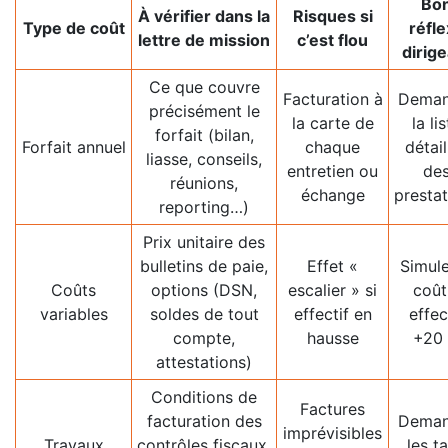
Bo
À vérifier dans la
Risques si
Type de coût
réfl
lettre de mission
c’est flou
dirig
Ce que couvre
Facturation à
Deman
précisément le
la carte de
la li
forfait (bilan,
Forfait annuel
chaque
détail
liasse, conseils,
entretien ou
de
réunions,
échange
presta
reporting…)
Prix unitaire des
bulletins de paie,
Effet «
Simule
Coûts
options (DSN,
escalier » si
coût
variables
soldes de tout
effectif en
effec
compte,
hausse
+20
attestations)
Conditions de
Factures
facturation des
Deman
imprévisibles
Travaux
contrôles fiscaux,
les t