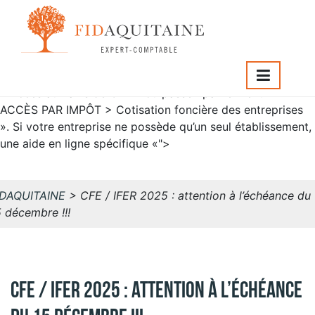
Consulter > Avis C.F.E », puis cliquez sur « Accès aux avis
de CFE » ou passez par le menu « ACCÈS PAR IMPÔT >
Cotisation foncière des entreprises ». Si votre entreprise
ne possède qu’un seul établissement, une aide en ligne
spécifique «">
Consulter > Avis C.F.E », puis cliquez sur
« Accès aux avis de CFE » ou passez par le menu «
ACCÈS PAR IMPÔT > Cotisation foncière des entreprises
». Si votre entreprise ne possède qu’un seul établissement,
une aide en ligne spécifique «">
IDAQUITAINE
>
CFE / IFER 2025 : attention à l’échéance du
5 décembre !!!
CFE / IFER 2025 : attention à l’échéance