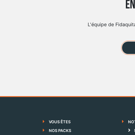
En
L'équipe de Fidaquit
VOUS ÊTES
NO
NOS PACKS