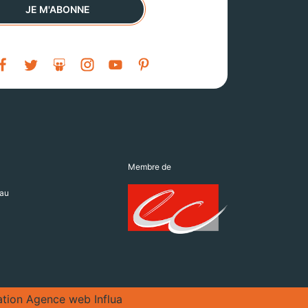
JE M'ABONNE
Membre de
au
ation Agence web Influa