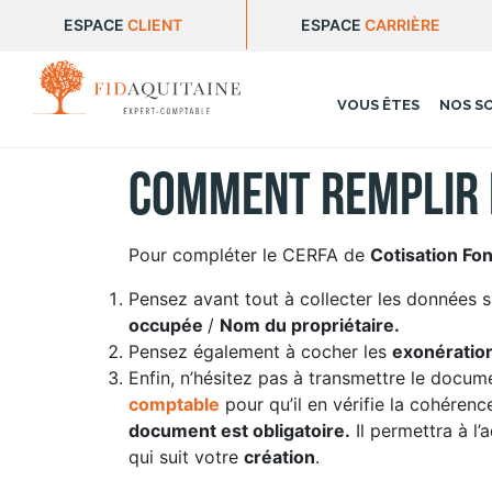
ESPACE
CLIENT
ESPACE
CARRIÈRE
VOUS ÊTES
NOS S
Comment remplir l
Pour compléter le CERFA de
Cotisation Fon
Pensez avant tout à collecter les données s
occupée
/
Nom du propriétaire.
Pensez également à cocher les
exonératio
Enfin, n’hésitez pas à transmettre le docu
comptable
pour qu’il en vérifie la cohérence
document est obligatoire.
Il permettra à l’
qui suit votre
création
.