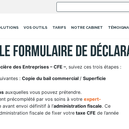
OLUTIONS
VOS OUTILS
TARIFS
NOTRE CABINET
TÉMOIGNA
e formulaire de déclarat
cière des Entreprises – CFE –
, suivez ces trois étapes :
uivantes :
Copie du bail commercial
/
Superficie
ns
auxquelles vous pouvez prétendre.
ment précomplété par vos soins à votre
expert-
 avant envoi définitif à l’
administration fiscale
. Ce
administration fiscale de fixer votre
taxe CFE
de l’année