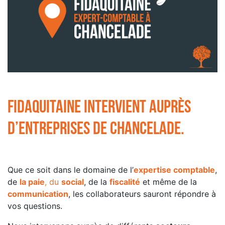
Fidaquitaine intervient auprès
d’entreprises de Chancelade.
Que ce soit dans le domaine de l’
expertise comptable
,
de
la paie
, du
social
, de la
fiscalité
et même de la
communication
, les collaborateurs sauront répondre à
vos questions.