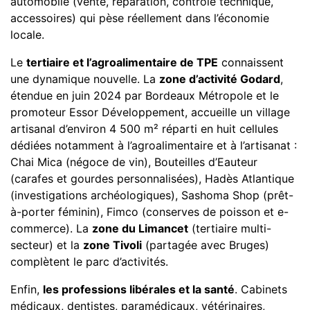
automobile (vente, réparation, contrôle technique,
accessoires) qui pèse réellement dans l’économie
locale.
Le
tertiaire et l’agroalimentaire de TPE
connaissent
une dynamique nouvelle. La
zone d’activité Godard
,
étendue en juin 2024 par Bordeaux Métropole et le
promoteur Essor Développement, accueille un village
artisanal d’environ 4 500 m² réparti en huit cellules
dédiées notamment à l’agroalimentaire et à l’artisanat :
Chai Mica (négoce de vin), Bouteilles d’Eauteur
(carafes et gourdes personnalisées), Hadès Atlantique
(investigations archéologiques), Sashoma Shop (prêt-
à-porter féminin), Fimco (conserves de poisson et e-
commerce). La
zone du Limancet
(tertiaire multi-
secteur) et la
zone Tivoli
(partagée avec Bruges)
complètent le parc d’activités.
Enfin,
les professions libérales et la santé
. Cabinets
médicaux, dentistes, paramédicaux, vétérinaires,