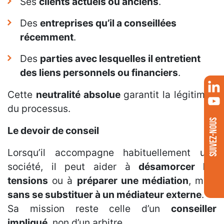
Ses
clients actuels ou anciens
.
Des
entreprises qu’il a conseillées
récemment
.
Des
parties avec lesquelles il entretient
des liens personnels ou financiers
.
Cette
neutralité absolue
garantit la légitimité
du processus.
SUIVEZ-NOUS
Le devoir de conseil
Lorsqu’il accompagne habituellement une
société, il peut aider à
désamorcer les
tensions
ou à
préparer une médiation
, mais
sans se substituer à un médiateur externe
.
Sa mission reste celle d’un
conseiller
impliqué
, non d’un arbitre.