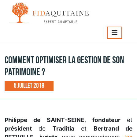
IDAQUITAINE
>
Comment optimiser la gestion de son
atrimoine ?
Comment optimiser la gestion de son
patrimoine ?
5 juillet 2018
Philippe de SAINT-SEINE
,
fondateur
et
président
de
Traditia
et
Bertrand de