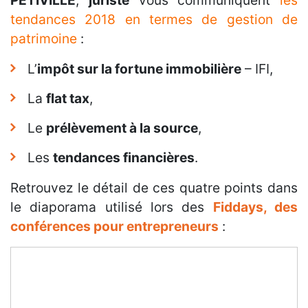
PETIVILLE
,
juriste
vous communiquent
les
tendances 2018 en termes de gestion de
patrimoine
:
L’
impôt sur la fortune immobilière
– IFI,
La
flat tax
,
Le
prélèvement à la source
,
Les
tendances financières
.
Retrouvez le détail de ces quatre points dans
le diaporama utilisé lors des
Fiddays, des
conférences pour entrepreneurs
: